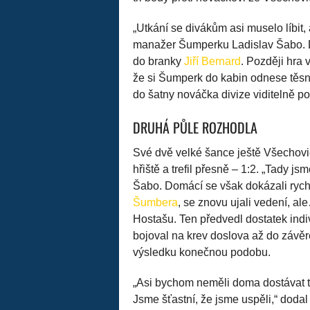
„Utkání se divákům asi muselo líbit,
manažer Šumperku Ladislav Šabo. Do
do branky
Jiří Bernard
. Později hra 
že si Šumperk do kabin odnese těsn
do šatny nováčka divize viditelně po
DRUHÁ PŮLE ROZHODLA
Své dvě velké šance ještě Všechovice
hřiště a trefil přesně – 1:2. „Tady j
Šabo. Domácí se však dokázali rychl
Šumbera
, se znovu ujali vedení, a
Hostašu. Ten předvedl dostatek indiv
bojoval na krev doslova až do závěr
výsledku konečnou podobu.
„Asi bychom neměli doma dostávat tř
Jsme šťastní, že jsme uspěli,“ doda