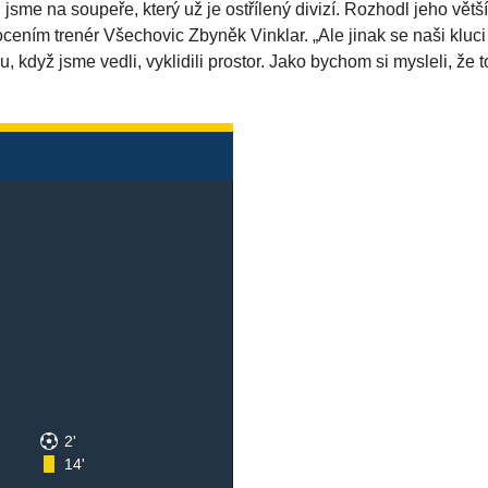
i jsme na soupeře, který už je ostřílený divizí. Rozhodl jeho vět
ocením trenér Všechovic Zbyněk Vinklar. „Ale jinak se naši kluc
 když jsme vedli, vyklidili prostor. Jako bychom si mysleli, že 
2'
14'