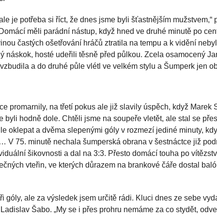
 ale je potřeba si říct, že dnes jsme byli šťastnějším mužstvem,“
mácí měli parádní nástup, když hned ve druhé minutě po cent
vinou častých ošetřování hráčů ztratila na tempu a k vidění neby
ý náskok, hosté udeřili těsně před půlkou. Zcela osamocený Jan
vzbudila a do druhé půle vlétl ve velkém stylu a Šumperk jen ob
 promarnily, na třetí pokus ale již slavily úspěch, když Marek 
sme byli hodně dole. Chtěli jsme na soupeře vletět, ale stal se př
e oklepat a dvěma slepenými góly v rozmezí jediné minuty, kdy 
le… V 75. minutě nechala šumperská obrana v šestnáctce již pod
iduální šikovnosti a dal na 3:3. Přesto domácí touha po vítězst
ečných vteřin, ve kterých důrazem na brankové čáře dostal baló
i góly, ale za výsledek jsem určitě rádi. Kluci dnes ze sebe vy
l Ladislav Šabo. „My se i přes prohru nemáme za co stydět, odve