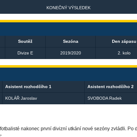
KONEČNÝ VÝSLEDEK
Soutěž
Sezóna
Den zápasu
Divize E
2019/2020
2. kolo
Asistent rozhodčího 1
Asistent rozhodčího 2
KOLÁŘ Jaroslav
SVOBODA Radek
í fotbalisté nakonec první divizní utkání nové sezóny zvládli. P
c.