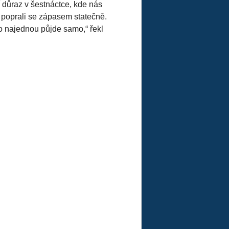
ší důraz v šestnáctce, kde nás
i poprali se zápasem statečně.
to najednou půjde samo,“ řekl