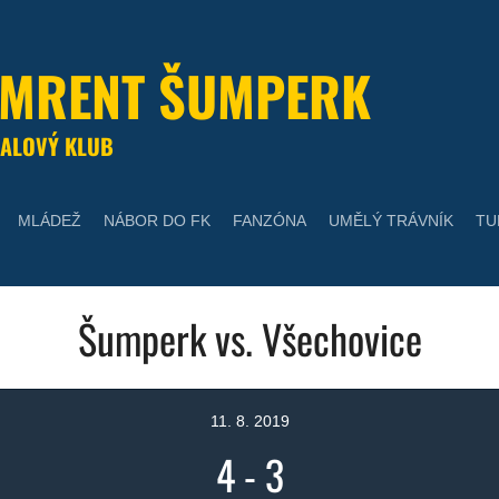
UMRENT ŠUMPERK
ALOVÝ KLUB
MLÁDEŽ
NÁBOR DO FK
FANZÓNA
UMĚLÝ TRÁVNÍK
TU
Šumperk vs. Všechovice
11. 8. 2019
4
-
3