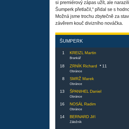
si premiérový zápas užít, ale narazil
Šumperk přetlačil,“ přidal se s hodn
Možná jsme trochu zbytečně za stavu,
závěrem kouč divizního nováčka.
ŠUMPERK
1
KREIZL Martin
Brankář
18
ZRNÍK Richard
11
Obránce
8
SMRŽ Marek
Obránce
13
ŠPANIHEL Daniel
Obránce
16
NOSÁL Radim
Obránce
14
BERNARD Jiří
Záložník