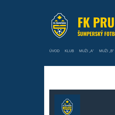
Skip
to
content
FK PR
ŠUMPERSKÝ FOTB
ÚVOD
KLUB
MUŽI „A“
MUŽI „B“