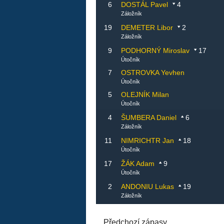
6
DOSTÁL Pavel
4
Záložník
19
DEMETER Libor
2
Záložník
9
PODHORNÝ Miroslav
17
Útočník
7
OSTROVKA Yevhen
Útočník
5
OLEJNÍK Milan
Útočník
4
ŠUMBERA Daniel
6
Záložník
11
NIMRICHTR Jan
18
Útočník
17
ŽÁK Adam
9
Útočník
2
ANDONIU Lukas
19
Záložník
Předchozí zápasy