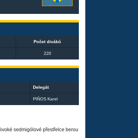
Počet diváků
220
Delegát
PIŇOS Karel
o divoké sedmigólové přestřelce berou