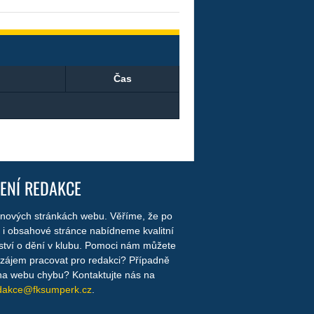
Čas
ENÍ REDAKCE
a nových stránkách webu. Věříme, že po
 i obsahové stránce nabídneme kvalitní
ství o dění v klubu. Pomoci nám můžete
e zájem pracovat pro redakci? Případně
e na webu chybu? Kontaktujte nás na
dakce@fksumperk.cz
.