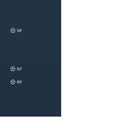
58'
60'
89'