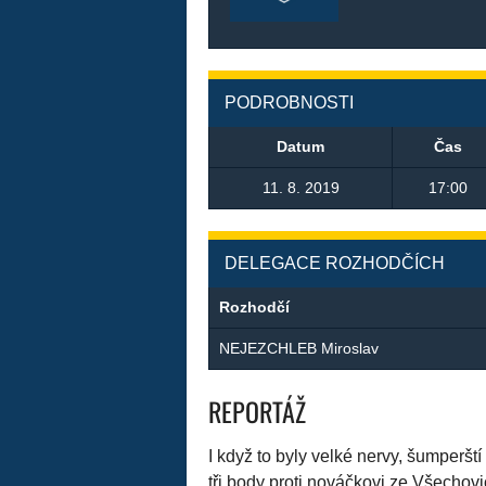
PODROBNOSTI
Datum
Čas
11. 8. 2019
17:00
DELEGACE ROZHODČÍCH
Rozhodčí
NEJEZCHLEB Miroslav
REPORTÁŽ
I když to byly velké nervy, šumperšt
tři body proti nováčkovi ze Všechovi