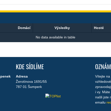
Domácí
Výsledky
Hosté
No data available in table
KDE SÍDLÍME
OZNÁM
tupenek
Adresa
Vítejte n
Žerotínova 1691/55
vzhledové
787 01 Šumperk
zpravodaj
i vy. Mát
našli jst
emailu
re