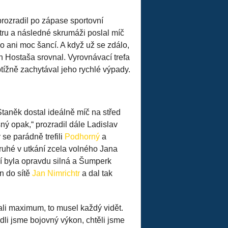
 prozradil po zápase sportovní
ru a následné skrumáži poslal míč
lo ani moc šancí. A když už se zdálo,
 Hostaša srovnal. Vyrovnávací trefa
tížně zachytával jeho rychlé výpady.
Staněk dostal ideálně míč na střed
esný opak,“ prozradil dále Ladislav
se parádně trefili
Podhorný
a
ruhé v utkání zcela volného Jana
ví byla opravdu silná a Šumperk
n do sítě
Jan Nimrichtr
a dal tak
dali maximum, to musel každý vidět.
dli jsme bojovný výkon, chtěli jsme