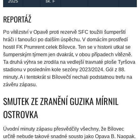
2025
sk. F
REPORTÁŽ
Po vítězství v Opavě proti rezervě SFC toužili šumperští
hráči i fanoušci po dalším úspěchu. V domácím prostředí
hostil FK Prumrent celek Bílovce. Ten se v historii utkal se
šumperským týmem jen dvakrát, v obou případech vítězně.
Ta druhá výhra se zrodila na vedlejší travnaté ploše Tyršova
stadionu v posledním kole sezóny 2023/2024. Gól z 88.
minuty. A i tentokrát si Bílovečtí nechali podstatnou trefu na
závěru zápasu.
SMUTEK ZE ZRANĚNÍ GUZIKA MÍRNIL
OSTROVKA
Úvodní minuty zápasu přesvědčily všechny, že Bílovec
určitě nebude takové snadné sousto jako Opava B. Naopak.