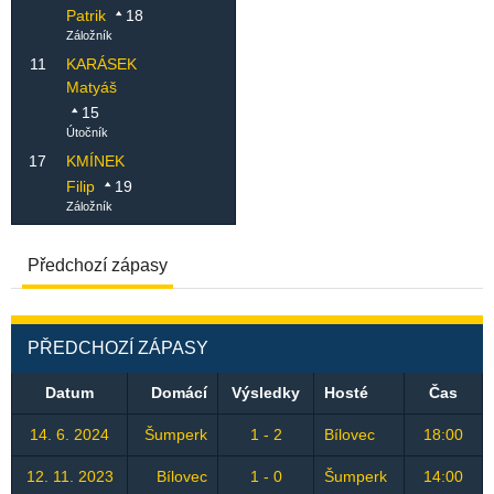
Patrik
18
Záložník
11
KARÁSEK
Matyáš
15
Útočník
17
KMÍNEK
Filip
19
Záložník
Předchozí zápasy
PŘEDCHOZÍ ZÁPASY
Datum
Domácí
Výsledky
Hosté
Čas
14. 6. 2024
Šumperk
1 - 2
Bílovec
18:00
12. 11. 2023
Bílovec
1 - 0
Šumperk
14:00