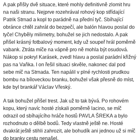
A pak přišly dvě situace, které mohly definitivně zlomit hru
na naši stranu. Nejprve rozehrával rohový kop střídající
Patrik Strnad a kopl to parádně na přední tyč. Sbíhající
obránce chtěl zahrát do bezpečí, ale balón hlavou poslal do
tyče! Chyběly milimetry, bohužel se jich nedostalo. A pak
přišel krásný fotbalový moment, kdy už soupeř hrál poměrně
vabank. Ztráta míče na vápně pro ně mohla být osudová.
Nákop si pokryl Karásek, zvedl hlavu a poslal parádní křižný
pas na Vaňka. I on řešil situaci skvěle, nakonec dal pod
sebe míč na Strnada. Ten napálil v plné rychlosti prudkou
bombu na bíloveckou branku, bohužel však přesně do míst,
kde byl brankář Václav Vřeský.
A tak bohužel přišel trest. Jak už to tak bývá. Po rohovém
kopu, který navíc hosté získali poměrně lacino, se míč
odrazil od sbíhajícího hráče hostů PAVLA ŠREKA a bylo
rozhodnuto o dělbě bodů. Tedy vlastně ještě ne. Hosté
dvakrát ještě stihli zahrozit, ale bohudík ani jednou už si míč
do branky cestu nenašel.