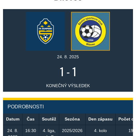
24. 8. 2025
1
-
1
KONEČNÝ VÝSLEDEK
PODROBNOSTI
Datum
Čas
Soutěž
Sezóna
Den zápasu
Počet d
24. 8.
16:30
4. liga,
2025/2026
4. kolo
193