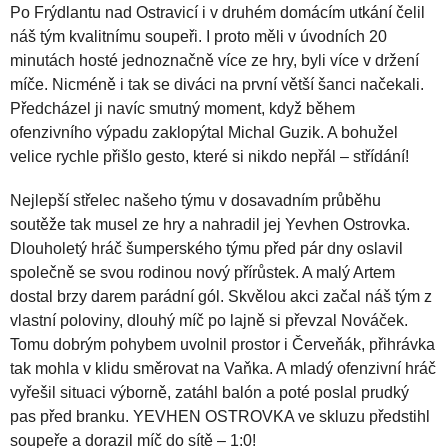
Po Frýdlantu nad Ostravicí i v druhém domácím utkání čelil
náš tým kvalitnímu soupeři. I proto měli v úvodních 20
minutách hosté jednoznačně více ze hry, byli více v držení
míče. Nicméně i tak se diváci na první větší šanci načekali.
Předcházel ji navíc smutný moment, když během
ofenzivního výpadu zaklopýtal Michal Guzik. A bohužel
velice rychle přišlo gesto, které si nikdo nepřál – střídání!
Nejlepší střelec našeho týmu v dosavadním průběhu
soutěže tak musel ze hry a nahradil jej Yevhen Ostrovka.
Dlouholetý hráč šumperského týmu před pár dny oslavil
společně se svou rodinou nový přírůstek. A malý Artem
dostal brzy darem parádní gól. Skvělou akci začal náš tým z
vlastní poloviny, dlouhý míč po lajně si převzal Nováček.
Tomu dobrým pohybem uvolnil prostor i Červeňák, přihrávka
tak mohla v klidu směrovat na Vaňka. A mladý ofenzivní hráč
vyřešil situaci výborně, zatáhl balón a poté poslal prudký
pas před branku. YEVHEN OSTROVKA ve skluzu předstihl
soupeře a dorazil míč do sítě – 1:0!