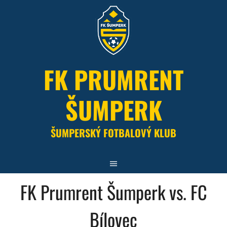
Skip
to
content
FK PRUMRENT
ŠUMPERK
ŠUMPERSKÝ FOTBALOVÝ KLUB
FK Prumrent Šumperk vs. FC
Bílovec