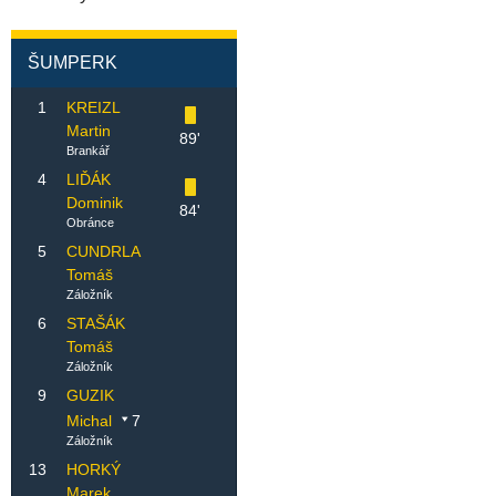
ŠUMPERK
1
KREIZL
Martin
89'
Brankář
4
LIĎÁK
Dominik
84'
Obránce
5
CUNDRLA
Tomáš
Záložník
6
STAŠÁK
Tomáš
Záložník
9
GUZIK
Michal
7
Záložník
13
HORKÝ
Marek