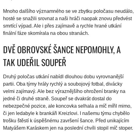
Mnoho dalšího významného se ve zbytku poločasu neudálo,
hosté se snažili srovnat a naši hráči naopak znovu předvést
smrtící výpad. Ale i přes zajímavě a rychle hrané utkání
finální fáze skomírala na obou stranách.
DVĚ OBROVSKÉ ŠANCE NEPOMOHLY, A
TAK UDEŘIL SOUPEŘ
Druhý poločas utkání nabídl dlouhou dobu vyrovnanější
partii. Oba týmy hrály rychlý a soubojový fotbal, divácky
velmi zajímavý. Ale bez výraznějšího ohrožení branky na
jedné či druhé straně. Soupeř se dvakrát dostal do
nebezpečné pozice, ale koncovka selhala a míč mířil mimo,
či jen ledabyle k brankáři Kreizlovi. I našemu týmu chybělo
trošku štěstí k úspěšnému završení šance. Před unikajícím
Matyášem Karáskem jen na poslední chvíli stopil míč stoper.