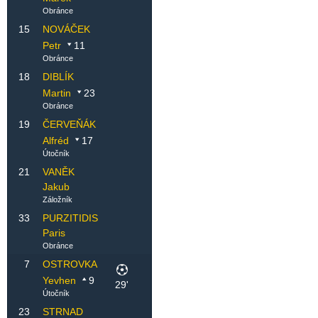
Obránce
15
NOVÁČEK
Petr
11
Obránce
18
DIBLÍK
Martin
23
Obránce
19
ČERVEŇÁK
Alfréd
17
Útočník
21
VANĚK
Jakub
Záložník
33
PURZITIDIS
Paris
Obránce
7
OSTROVKA
Yevhen
9
29'
Útočník
23
STRNAD