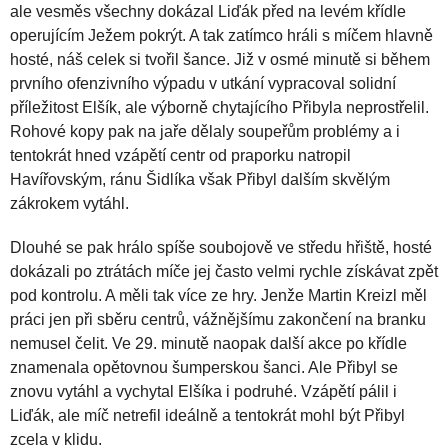
ale vesměs všechny dokázal Liďák před na levém křídle
operujícím Ježem pokrýt. A tak zatímco hráli s míčem hlavně
hosté, náš celek si tvořil šance. Již v osmé minutě si během
prvního ofenzivního výpadu v utkání vypracoval solidní
příležitost Elšík, ale výborně chytajícího Přibyla neprostřelil.
Rohové kopy pak na jaře dělaly soupeřům problémy a i
tentokrát hned vzápětí centr od praporku natropil
Havířovským, ránu Šidlíka však Přibyl dalším skvělým
zákrokem vytáhl.
Dlouhé se pak hrálo spíše soubojově ve středu hřiště, hosté
dokázali po ztrátách míče jej často velmi rychle získávat zpět
pod kontrolu. A měli tak více ze hry. Jenže Martin Kreizl měl
práci jen při sběru centrů, vážnějšímu zakončení na branku
nemusel čelit. Ve 29. minutě naopak další akce po křídle
znamenala opětovnou šumperskou šanci. Ale Přibyl se
znovu vytáhl a vychytal Elšíka i podruhé. Vzápětí pálil i
Liďák, ale míč netrefil ideálně a tentokrát mohl být Přibyl
zcela v klidu.