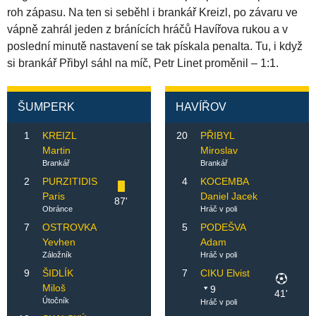
roh zápasu. Na ten si seběhl i brankář Kreizl, po závaru ve
vápně zahrál jeden z bránících hráčů Havířova rukou a v
poslední minutě nastavení se tak pískala penalta. Tu, i když
si brankář Přibyl sáhl na míč, Petr Linet proměnil – 1:1.
ŠUMPERK
HAVÍŘOV
1
KREIZL
20
PŘIBYL
Martin
Miroslav
Brankář
Brankář
2
PURZITIDIS
4
KOCEMBA
Paris
Daniel Jacek
87'
Obránce
Hráč v poli
7
OSTROVKA
5
PODEŠVA
Yevhen
Adam
Záložník
Hráč v poli
9
ŠIDLÍK
7
CIKU Elvist
Miloš
9
41'
Útočník
Hráč v poli