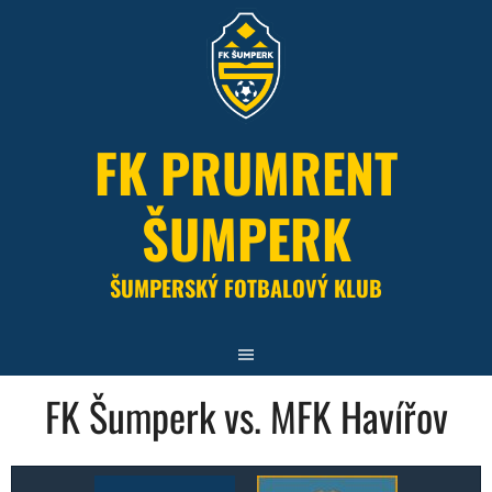
Skip
to
content
FK PRUMRENT
ŠUMPERK
ŠUMPERSKÝ FOTBALOVÝ KLUB
FK Šumperk vs. MFK Havířov