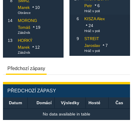
8
SMRŽ
Petr
6
Marek
10
Hráč v poli
Obránce
6
KISZA Alex
14
MORONG
24
Tomáš
19
Hráč v poli
Záložník
9
STREIT
13
HORKÝ
Jaroslav
7
Marek
12
Hráč v poli
Záložník
Předchozí zápasy
PŘEDCHOZÍ ZÁPASY
Datum
Domácí
Výsledky
Hosté
Čas
No data available in table