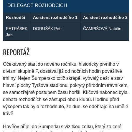
DELEGACE ROZHODČÍCH
Rozhodčí
Asistent rozhodčího 1
Asistent rozhodčího 2
PETRÁSEK
DORUŠÁK Petr
ČAMPIŠOVÁ Natálie
Jan
REPORTÁŽ
Očekávaný start do nového ročníku, historicky prvního v
divizní skupině F, dostával již od nočních hodin povážlivé
trhliny. Nejen Šumpersko totiž skrápěl vytrvalý déšť a stav
hlavní plochy Tyršova stadionu, pokrytý přírodním trávníkem,
se samozřejmě postupem času horšil. Klíčová nakonec byla
debata rozhodčích se zástupci obou klubů. Hodinu před
výkopem tak bylo rozhodnuto, že duel se odehraje na umělé
trávě.
Havířov přijel do Šumperku s vizitkou celku, který za celé