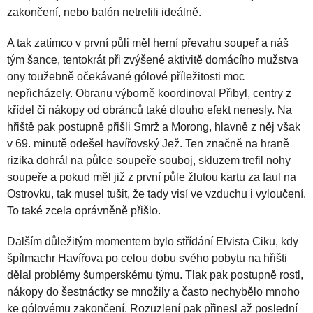
zakončení, nebo balón netrefili ideálně.
A tak zatímco v první půli měl herní převahu soupeř a náš
tým šance, tentokrát při zvýšené aktivitě domácího mužstva
ony toužebně očekávané gólové příležitosti moc
nepřicházely. Obranu výborně koordinoval Přibyl, centry z
křídel či nákopy od obránců také dlouho efekt nenesly. Na
hřiště pak postupně přišli Smrž a Morong, hlavně z něj však
v 69. minutě odešel havířovský Jež. Ten značně na hraně
rizika dohrál na půlce soupeře souboj, skluzem trefil nohy
soupeře a pokud měl již z první půle žlutou kartu za faul na
Ostrovku, tak musel tušit, že tady visí ve vzduchu i vyloučení.
To také zcela oprávněně přišlo.
Dalším důležitým momentem bylo střídání Elvista Ciku, kdy
špílmachr Havířova po celou dobu svého pobytu na hřišti
dělal problémy šumperskému týmu. Tlak pak postupně rostl,
nákopy do šestnáctky se množily a často nechybělo mnoho
ke gólovému zakončení. Rozuzlení pak přinesl až poslední