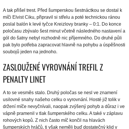
A tak přišel trest. Před šumperskou šestnáctkou se dostal k
míči Elvist Ciku, připravil si střelu a poté technickou ránou
poslal balón k levé tyčce Kreizlovy branky – 0:1. Do konce
poločasu zbývalo šest minut včetně následného nastavení a
gól do šatny nebyl rozhodně nic příjemného. Do druhé půli
pak bylo potřeba zapracovat hlavně na pohybu a úspěšnosti
soubojů jeden na jednoho.
ZASLOUŽENÉ VYROVNÁNÍ TREFIL Z
PENALTY LINET
A to se vesměs stalo. Druhý poločas se nesl ve znamení
usilovné snahy našeho celku o vyrovnání. Hosté již tolik v
držení míče nevyčnívali, naopak zvýšený pohyb a důraz i ve
vápně pramenil v tlak šumperského celku. A také v záplavu
rohových kopů. Z nich často míč končil na hlavách
šumperských hráčů, ti však neměli buď dostatečný klid v