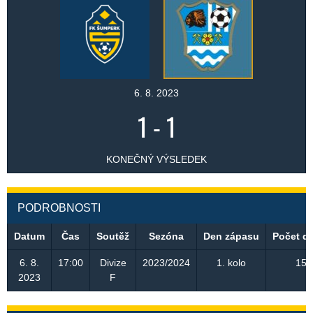
6. 8. 2023
1
-
1
KONEČNÝ VÝSLEDEK
PODROBNOSTI
Datum
Čas
Soutěž
Sezóna
Den zápasu
Počet d
6. 8.
17:00
Divize
2023/2024
1. kolo
150
2023
F