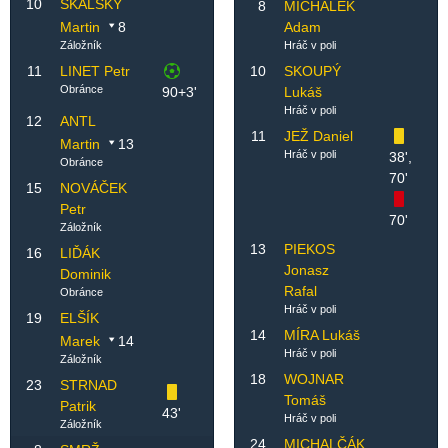
10
SKALSKÝ
8
MICHALEK
Martin
8
Adam
Záložník
Hráč v poli
11
LINET Petr
10
SKOUPÝ
Obránce
90+3'
Lukáš
Hráč v poli
12
ANTL
11
JEŽ Daniel
Martin
13
Hráč v poli
38',
Obránce
70'
15
NOVÁČEK
Petr
70'
Záložník
13
PIEKOS
16
LIĎÁK
Jonasz
Dominik
Rafal
Obránce
Hráč v poli
19
ELŠÍK
14
MÍRA Lukáš
Marek
14
Hráč v poli
Záložník
18
WOJNAR
23
STRNAD
Tomáš
Patrik
43'
Hráč v poli
Záložník
24
MICHALČÁK