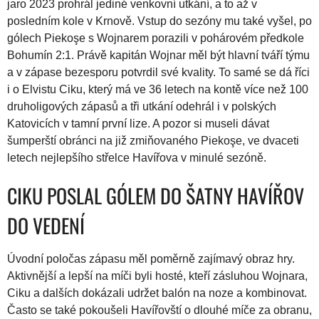
jaro 2023 prohrál jediné venkovní utkání, a to až v
posledním kole v Krnově. Vstup do sezóny mu také vyšel, po
gólech Piekoşe s Wojnarem porazili v pohárovém předkole
Bohumín 2:1. Právě kapitán Wojnar měl být hlavní tváří týmu
a v zápase bezesporu potvrdil své kvality. To samé se dá říci
i o Elvistu Ciku, který má ve 36 letech na kontě více než 100
druholigových zápasů a tři utkání odehrál i v polských
Katovicích v tamní první lize. A pozor si museli dávat
šumperští obránci na již zmiňovaného Piekoşe, ve dvaceti
letech nejlepšího střelce Havířova v minulé sezóně.
CIKU POSLAL GÓLEM DO ŠATNY HAVÍŘOV
DO VEDENÍ
Úvodní poločas zápasu měl poměrně zajímavý obraz hry.
Aktivnější a lepší na míči byli hosté, kteří zásluhou Wojnara,
Ciku a dalších dokázali udržet balón na noze a kombinovat.
Často se také pokoušeli Havířovští o dlouhé míče za obranu,