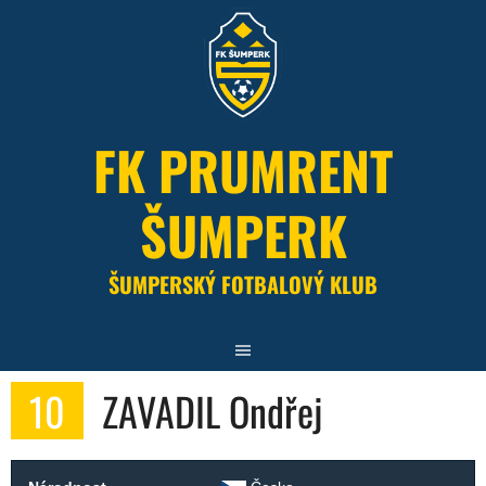
Skip
to
content
FK PRUMRENT
ŠUMPERK
ŠUMPERSKÝ FOTBALOVÝ KLUB
10
ZAVADIL Ondřej