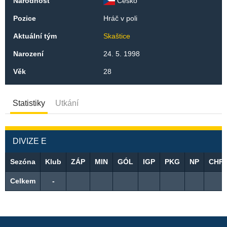
Národnost
Česko
Pozice
Hráč v poli
Aktuální tým
Skaštice
Narození
24. 5. 1998
Věk
28
Statistiky
Utkání
DIVIZE E
Sezóna
Klub
ZÁP
MIN
GÓL
IGP
PKG
NP
CHP
Celkem
-