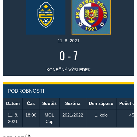
11. 8. 2021
0
-
7
KONEČNÝ VÝSLEDEK
PODROBNOSTI
Datum
Čas
Soutěž
Sezóna
Den zápasu
Počet d
11. 8.
18:00
MOL
2021/2022
1. kolo
450
2021
Cup