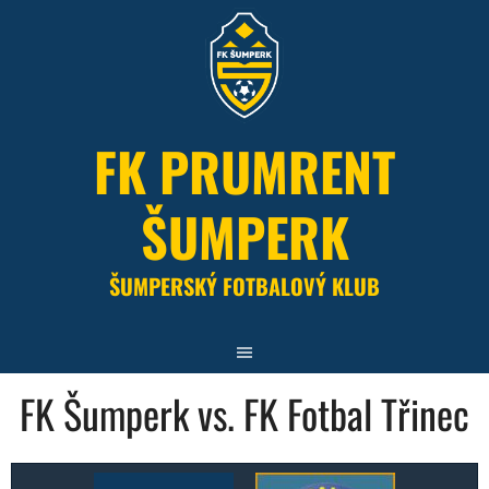
Skip
to
content
FK PRUMRENT
ŠUMPERK
ŠUMPERSKÝ FOTBALOVÝ KLUB
FK Šumperk vs. FK Fotbal Třinec