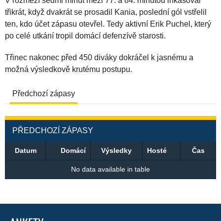
V rozmezí sedmi minut mezi 77. a 84. minutou inkasoval
třikrát, když dvakrát se prosadil Kania, poslední gól vstřelil
ten, kdo účet zápasu otevřel. Tedy aktivní Erik Puchel, který
po celé utkání tropil domácí defenzívě starosti.
Třinec nakonec před 450 diváky dokráčel k jasnému a
možná výsledkově krutému postupu.
Předchozí zápasy
PŘEDCHOZÍ ZÁPASY
Datum
Domácí
Výsledky
Hosté
Čas
No data available in table