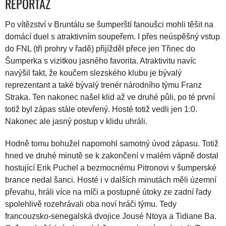
REPORTÁŽ
Po vítězství v Bruntálu se šumperští fanoušci mohli těšit na
domácí duel s atraktivním soupeřem. I přes neúspěšný vstup
do FNL (tři prohry v řadě) přijížděl přece jen Třinec do
Šumperka s vizitkou jasného favorita. Atraktivitu navíc
navýšil fakt, že koučem slezského klubu je bývalý
reprezentant a také bývalý trenér národního týmu Franz
Straka. Ten nakonec našel klid až ve druhé půli, po té první
totiž byl zápas stále otevřený. Hosté totiž vedli jen 1:0.
Nakonec ale jasný postup v klidu uhráli.
Hodně tomu bohužel napomohl samotný úvod zápasu. Totiž
hned ve druhé minutě se k zakončení v malém vápně dostal
hostující Erik Puchel a bezmocnému Pitronovi v šumperské
brance nedal šanci. Hosté i v dalších minutách měli územní
převahu, hráli více na míči a postupné útoky ze zadní řady
spolehlivě rozehrávali oba noví hráči týmu. Tedy
francouzsko-senegalská dvojice Jousé Ntoya a Tidiane Ba.