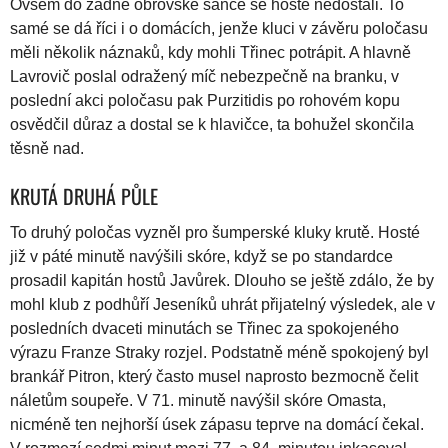
Ovšem do žádné obrovské šance se hosté nedostali. To
samé se dá říci i o domácích, jenže kluci v závěru poločasu
měli několik náznaků, kdy mohli Třinec potrápit. A hlavně
Lavrovič poslal odražený míč nebezpečně na branku, v
poslední akci poločasu pak Purzitidis po rohovém kopu
osvědčil důraz a dostal se k hlavičce, ta bohužel skončila
těsně nad.
KRUTÁ DRUHÁ PŮLE
To druhý poločas vyzněl pro šumperské kluky krutě. Hosté
již v páté minutě navýšili skóre, když se po standardce
prosadil kapitán hostů Javůrek. Dlouho se ještě zdálo, že by
mohl klub z podhůří Jeseníků uhrát přijatelný výsledek, ale v
posledních dvaceti minutách se Třinec za spokojeného
výrazu Franze Straky rozjel. Podstatně méně spokojený byl
brankář Pitron, který často musel naprosto bezmocně čelit
náletům soupeře. V 71. minutě navýšil skóre Omasta,
nicméně ten nejhorší úsek zápasu teprve na domácí čekal.