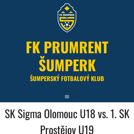
Skip
to
content
FK PRUMRENT
ŠUMPERK
ŠUMPERSKÝ FOTBALOVÝ KLUB
SK Sigma Olomouc U18 vs. 1. SK
Prostějov U19