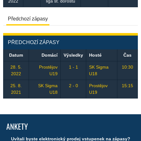
2022
liga st. dorostu
Předchozí zápasy
PŘEDCHOZÍ ZÁPASY
Datum
Domácí
Výsledky
Hosté
Čas
28. 5.
Prostějov
1 - 1
SK Sigma
10:30
2022
U19
U18
25. 8.
SK Sigma
2 - 0
Prostějov
15:15
2021
U18
U19
ANKETY
Uvítali byste elektronický prodej vstupenek na zápasy?