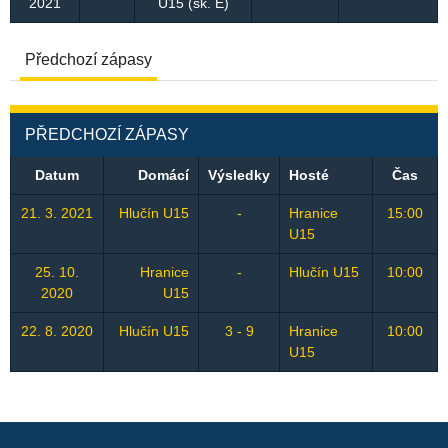
2021
U15 (sk. E)
Předchozí zápasy
PŘEDCHOZÍ ZÁPASY
Datum
Domácí
Výsledky
Hosté
Čas
21. 3. 2021
Hlučín U15
-
Hranice
15:00
U15
25. 10.
Hranice
-
Hlučín U15
10:00
2020
U15
22. 8. 2020
Hlučín U15
3 - 9
Hranice
10:00
U15