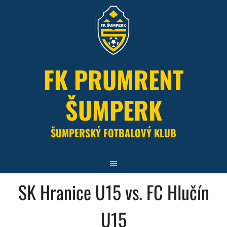
Skip
to
content
FK PRUMRENT
ŠUMPERK
ŠUMPERSKÝ FOTBALOVÝ KLUB
SK Hranice U15 vs. FC Hlučín
U15