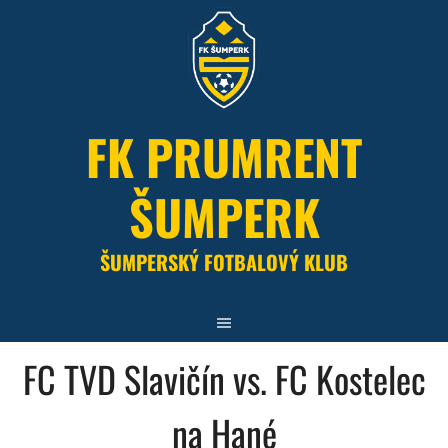
Skip
to
content
FK PRUMRENT
ŠUMPERK
ŠUMPERSKÝ FOTBALOVÝ KLUB
FC TVD Slavičín vs. FC Kostelec
na Hané