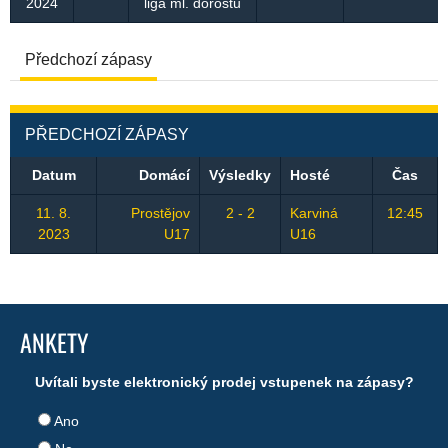
2024
liga ml. dorostu
Předchozí zápasy
PŘEDCHOZÍ ZÁPASY
Datum
Domácí
Výsledky
Hosté
Čas
11. 8.
Prostějov
2 - 2
Karviná
12:45
2023
U17
U16
ANKETY
Uvítali byste elektronický prodej vstupenek na zápasy?
Ano