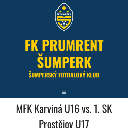
Skip
to
content
FK PRUMRENT
ŠUMPERK
ŠUMPERSKÝ FOTBALOVÝ KLUB
MFK Karviná U16 vs. 1. SK
Prostějov U17