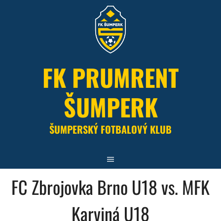
Skip
to
content
FK PRUMRENT
ŠUMPERK
ŠUMPERSKÝ FOTBALOVÝ KLUB
FC Zbrojovka Brno U18 vs. MFK
Karviná U18